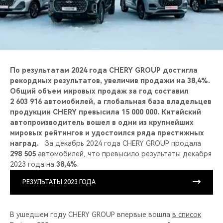
CHERY REMOTE
CHERY И СПОРТ
НАШИ МЕРОПРИЯТИЯ
По результатам 2024 года CHERY GROUP достигла
ВИДЕООБЗОРЫ
рекордных результатов, увеличив продажи на 38,4%.
Общий объем мировых продаж за год составил
2 603 916 автомобилей, а глобальная база владельцев
CHERY ДЛЯ ДЕТЕЙ
продукции CHERY превысила 15 000 000. Китайский
автопроизводитель вошел в одни из крупнейших
мировых рейтингов и удостоился ряда престижных
наград.
За декабрь 2024 года CHERY GROUP продала
298 505
автомобилей, что превысило результаты декабря
2023 года на
38,4%
.
РЕЗУЛЬТАТЫ 2023 ГОДА
В ушедшем году CHERY GROUP впервые вошла
в список