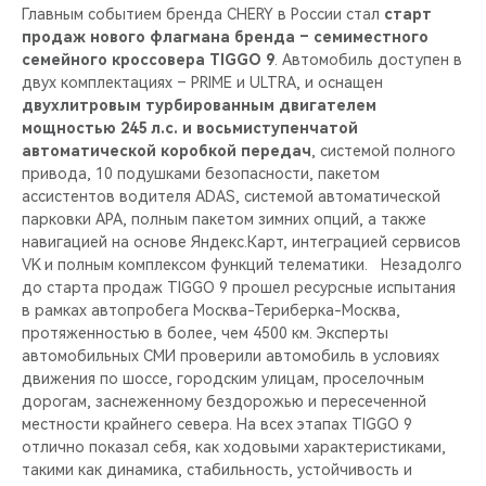
Главным событием бренда CHERY в России стал
старт
продаж нового флагмана бренда – семиместного
семейного кроссовера TIGGO 9
. Автомобиль доступен в
двух комплектациях – PRIME и ULTRA, и оснащен
двухлитровым турбированным двигателем
мощностью 245 л.с. и восьмиступенчатой
автоматической коробкой передач
, системой полного
привода, 10 подушками безопасности, пакетом
ассистентов водителя ADAS, системой автоматической
парковки APA, полным пакетом зимних опций, а также
навигацией на основе Яндекс.Карт, интеграцией сервисов
VK и полным комплексом функций телематики. Незадолго
до старта продаж TIGGO 9 прошел ресурсные испытания
в рамках автопробега Москва-Териберка-Москва,
протяженностью в более, чем 4500 км. Эксперты
автомобильных СМИ проверили автомобиль в условиях
движения по шоссе, городским улицам, проселочным
дорогам, заснеженному бездорожью и пересеченной
местности крайнего севера. На всех этапах TIGGO 9
отлично показал себя, как ходовыми характеристиками,
такими как динамика, стабильность, устойчивость и