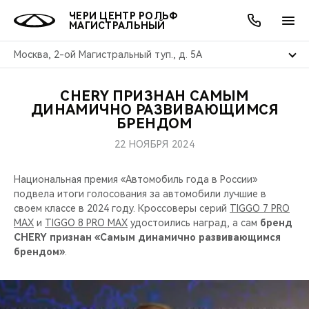
ЧЕРИ ЦЕНТР РОЛЬФ
МАГИСТРАЛЬНЫЙ
Москва, 2-ой Магистральный туп., д. 5А
CHERY ПРИЗНАН САМЫМ
ОНЛАЙН СЕРВИСЫ
ПОКУПАТЕЛЯМ
ВЛАДЕЛЬЦАМ
О КОМПАНИИ
МИР CHERY
МОДЕЛИ
АКЦИИ
ДИНАМИЧНО РАЗВИВАЮЩИМСЯ
БРЕНДОМ
ВЫБОР И ПОКУПКА
СЕРВИС
АКСЕССУАРЫ
ВЫГОДЫ И АКЦИИ
ВЫБОР И ПОКУПКА
О НАС
ВСЕ МОДЕЛИ
22 НОЯБРЯ 2024
КРЕДИТ И СТРАХОВАНИЕ
ЗАПЧАСТИ И АКСЕССУАРЫ
О БРЕНДЕ
КРЕДИТ
МЫ В СОЦСЕТЯХ
Национальная премия «Автомобиль года в России»
КРОССОВЕРЫ
подвела итоги голосования за автомобили лучшие в
ПОДДЕРЖКА
CHERY В СОЦСЕТЯХ
своем классе в 2024 году. Кроссоверы серий
TIGGO 7 PRO
СЕДАНЫ
MAX
и
TIGGO 8 PRO MAX
удостоились наград, а сам
бренд
CHERY признан «Самым динамично развивающимся
CHERY CONNECT
ЛЮДИ CHERY
брендом»
.
НОВИНКИ
БЛАГОТВОРИТЕЛЬНОСТЬ