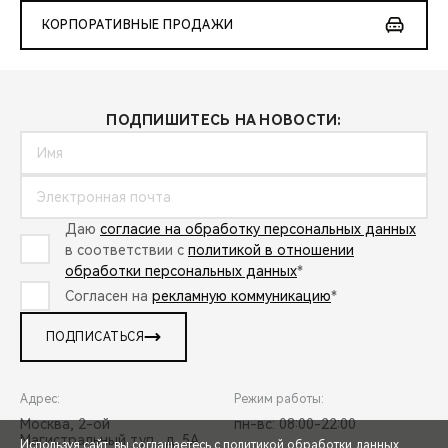
КОРПОРАТИВНЫЕ ПРОДАЖИ
ПОДПИШИТЕСЬ НА НОВОСТИ:
Даю
согласие на обработку персональных данных
в соответствии с
политикой в отношении
обработки персональных данных
*
Согласен на
рекламную коммуникацию
*
ПОДПИСАТЬСЯ
Адрес:
Режим работы:
Москва, 2-ой
пн-вс: 08:00-22:00
Магистральный туп., д. 5А
Используя сайт, вы соглашаетесь с
политикой обработки данных