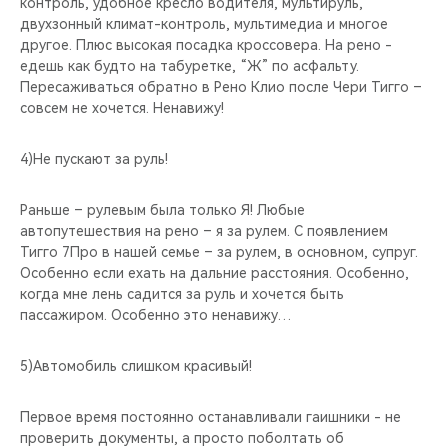
контроль, удобное кресло водителя, мультируль,
двухзонный климат-контроль, мультимедиа и многое
другое. Плюс высокая посадка кроссовера. На рено -
едешь как будто на табуретке, “Ж” по асфальту.
Пересаживаться обратно в Рено Клио после Чери Тигго –
совсем не хочется. Ненавижу!
4)Не пускают за руль!
Раньше – рулевым была только Я! Любые
автопутешествия на рено – я за рулем. С появлением
Тигго 7Про в нашей семье – за рулем, в основном, супруг.
Особенно если ехать на дальние расстояния. Особенно,
когда мне лень садится за руль и хочется быть
пассажиром. Особенно это ненавижу…
5)Автомобиль слишком красивый!
Первое время постоянно останавливали гаишники - не
проверить документы, а просто поболтать об