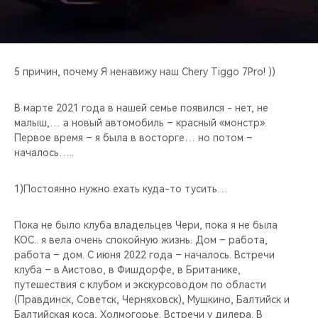
CHERY REMOTE
CHERY И СПОРТ
5 причин, почему Я ненавижу наш Chery Tiggo 7Pro! ))
НАШИ МЕРОПРИЯТИЯ
В марте 2021 года в нашей семье появился - нет, не
ВИДЕООБЗОРЫ
малыш,… а новый автомобиль – красный «монстр».
Первое время – я была в восторге… но потом –
CHERY ДЛЯ ДЕТЕЙ
началось…..
1)Постоянно нужно ехать куда-то тусить…
Пока не было клуба владельцев Чери, пока я не была
КОС.. я вела очень спокойную жизнь. Дом – работа,
работа – дом. С июня 2022 года – началось. Встречи
клуба – в Аистово, в Фишдорфе, в Британике,
путешествия с клубом и экскурсоводом по области
(Правдинск, Советск, Черняховск), Мушкино, Балтийск и
Балтийская коса, Холмогорье. Встречи у дилера. В