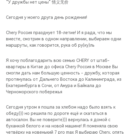
CHERY REMOTE
“У дружбы нет цены” 情义无价
CHERY И СПОРТ
Сегодня у моего друга день рождения!
НАШИ МЕРОПРИЯТИЯ
Chery Россия празднует 18-летие! И я рада, что мы
вместе, смотрим в одном направлении, выбираем одни
маршруты, как говорится, рука об ру(ку)ль
ВИДЕООБЗОРЫ
Я хочу поблагодарить всю семью CHERY от штаб-
CHERY ДЛЯ ДЕТЕЙ
квартиры в Китае до офиса Chery Россия в Москве Вы
смогли дать нам большую ценность - дружбу, которая
протянулась от Дальнего Востока до Калининграда, из
Екатеринбурга в Сочи, от Амура и Байкала до
Черноморского побережья
Сегодня утром я пошла за хлебом надо было взять к
обеду))) но решила по дороге ещё и скататься в
автосалон. Вы не поверите))) вернулась я домой с
буханкой белого и на новой машине! Я поменяла свою
четвёрку на новенький 7 pro max Я выбираю Chery, опять