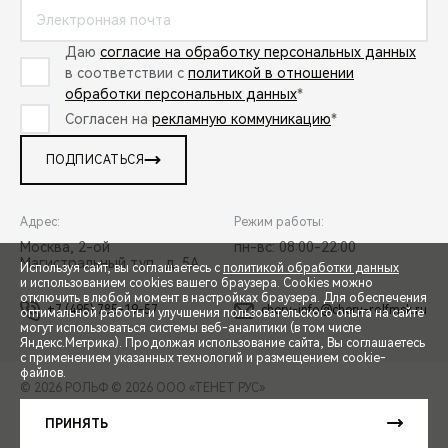
Даю
согласие на обработку персональных данных
в соответствии с
политикой в отношении
обработки персональных данных
*
Согласен на
рекламную коммуникацию
*
ПОДПИСАТЬСЯ
Адрес:
Режим работы:
Москва, 2-ой
пн-вс: 08:00-22:00
Магистральный туп., д. 5А
Используя сайт, вы соглашаетесь с
политикой обработки данных
и использованием cookies вашего браузера. Cookies можно
отключить в любой момент в настройках браузера. Для обеспечения
+7 (495) 785-19-57
chery-info@chery-rolfmsk.ru
оптимальной работы и улучшения пользовательского опыта на сайте
могут использоваться системы веб-аналитики (в том числе
СПЕЦПРЕДЛОЖЕНИЯ
Яндекс.Метрика). Продолжая использование сайта, Вы соглашаетесь
с применением указанных технологий и размещением cookie-
файлов.
© 2026 РОЛЬФ
© 2026 ООО «ТЕНЕТ РУС»
ЗАПИСЬ НА ТЕСТ-ДРАЙВ
ПРАВОВАЯ ИНФОРМАЦИЯ
КОНТАКТЫ
КЛИЕНТСКАЯ ПОДДЕРЖКА
ПРИНЯТЬ
Сделано в ПЕРКС
РАСЧЕТ КРЕДИТА