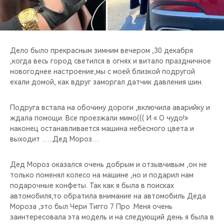
CHERY REMOTE
CHERY И СПОРТ
Дело было прекрасным зимним вечером ,30 декабря
НАШИ МЕРОПРИЯТИЯ
,когда весь город светился в огнях и витало праздничное
новогоднее настроение,мы с моей близкой подругой
ВИДЕООБЗОРЫ
ехали домой, как вдруг заморгал датчик давления шин.
CHERY ДЛЯ ДЕТЕЙ
Подруга встала на обочину дороги ,включила аварийку и
ждала помощи. Все проезжали мимо((( И « О чудо!»
наконец останавливается машина небесного цвета и
выходит …..Дед Мороз…
Дед Мороз оказался очень добрым и отзывчивым ,он не
только поменял колесо на машине ,но и подарил нам
подарочные конфеты. Так как я была в поисках
автомобиля,то обратила внимание на автомобиль Деда
Мороза ,это был Чери Тигго 7 Про .Меня очень
заинтересовала эта модель и на следующий день я была в