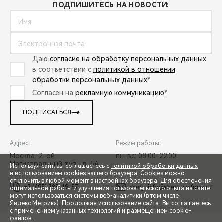
ПОДПИШИТЕСЬ НА НОВОСТИ:
Даю
согласие на обработку персональных данных
в соответствии с
политикой в отношении
обработки персональных данных
*
Согласен на
рекламную коммуникацию
*
ПОДПИСАТЬСЯ
Адрес:
Режим работы:
Москва, 2-ой
пн-вс: 08:00-22:00
Магистральный туп., д. 5А
Используя сайт, вы соглашаетесь с
политикой обработки данных
и использованием cookies вашего браузера. Cookies можно
отключить в любой момент в настройках браузера. Для обеспечения
+7 (495) 785-19-57
chery-info@chery-rolfmsk.ru
оптимальной работы и улучшения пользовательского опыта на сайте
могут использоваться системы веб-аналитики (в том числе
СПЕЦПРЕДЛОЖЕНИЯ
Яндекс.Метрика). Продолжая использование сайта, Вы соглашаетесь
с применением указанных технологий и размещением cookie-
файлов.