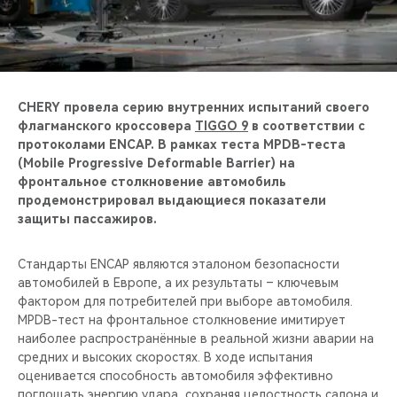
CHERY REMOTE
CHERY И СПОРТ
НАШИ МЕРОПРИЯТИЯ
CHERY провела серию внутренних испытаний своего
флагманского кроссовера
TIGGO 9
в соответствии с
ВИДЕООБЗОРЫ
протоколами ENCAP. В рамках теста MPDB-теста
(Mobile Progressive Deformable Barrier) на
фронтальное столкновение автомобиль
CHERY ДЛЯ ДЕТЕЙ
продемонстрировал выдающиеся показатели
защиты пассажиров.
Стандарты ENCAP являются эталоном безопасности
автомобилей в Европе, а их результаты – ключевым
фактором для потребителей при выборе автомобиля.
MPDB-тест на фронтальное столкновение имитирует
наиболее распространённые в реальной жизни аварии на
средних и высоких скоростях. В ходе испытания
оценивается способность автомобиля эффективно
поглощать энергию удара, сохраняя целостность салона и