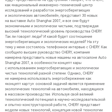
CHERY REMOTE
как «национальный инженерно-технический центр
исследований и разработок энергосберегающих
CHERY И СПОРТ
и экологических автомобилей», представит 30 новых
на выставке Auto Shanghai 2007, и все они будут
экономичными и экологически чистыми, подтверждая
НАШИ МЕРОПРИЯТИЯ
высокий технологический уровень производства CHERY.
Так ли говорят люди? И какой будет соотношение
ВИДЕООБЗОРЫ
энергосберегающих и экологических моделей? На эту
тему у меня состоялось телефонное интервью с CHERY. Как
CHERY ДЛЯ ДЕТЕЙ
сообщило высшее руководство CHERY, компания
намерена представить новые машины на автосалоне Auto
Shanghai 2007, в особенности концепт кары
с использованием энергосберегающих и экологически
чистых технологий разной степени. Однако, CHERY
не намерена использовать энергосбережение как
«концепт карту»: основной задачей является применение
экологических технологий на автомобилях, находящихся
в массовом производстве. Используя свой великий
технологический потенциал в научно-исследовательской
и опытно-конструкторской работе, CHERY представит
модели новых технологий, концепция новой технологии