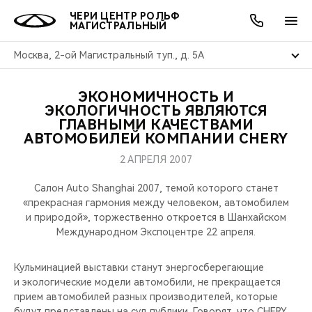
ЧЕРИ ЦЕНТР РОЛЬФ
МАГИСТРАЛЬНЫЙ
Москва, 2-ой Магистральный туп., д. 5А
ЭКОНОМИЧНОСТЬ И
ОНЛАЙН СЕРВИСЫ
ПОКУПАТЕЛЯМ
ВЛАДЕЛЬЦАМ
О КОМПАНИИ
МИР CHERY
МОДЕЛИ
АКЦИИ
ЭКОЛОГИЧНОСТЬ ЯВЛЯЮТСЯ
ГЛАВНЫМИ КАЧЕСТВАМИ
АВТОМОБИЛЕЙ КОМПАНИИ CHERY
ВЫБОР И ПОКУПКА
СЕРВИС
АКСЕССУАРЫ
ВЫГОДЫ И АКЦИИ
ВЫБОР И ПОКУПКА
О НАС
ВСЕ МОДЕЛИ
2 АПРЕЛЯ 2007
КРЕДИТ И СТРАХОВАНИЕ
ЗАПЧАСТИ И АКСЕССУАРЫ
О БРЕНДЕ
КРЕДИТ
МЫ В СОЦСЕТЯХ
КРОССОВЕРЫ
Салон Auto Shanghai 2007, темой которого станет
«прекрасная гармония между человеком, автомобилем
ПОДДЕРЖКА
CHERY В СОЦСЕТЯХ
и природой», торжественно откроется в Шанхайском
СЕДАНЫ
Международном Экспоцентре 22 апреля.
CHERY CONNECT
ЛЮДИ CHERY
НОВИНКИ
Кульминацией выставки станут энергосберегающие
БЛАГОТВОРИТЕЛЬНОСТЬ
и экологические модели автомобили, не прекращается
прием автомобилей разных производителей, которые
будут представлены на суд публики. Говорят, что CHERY,