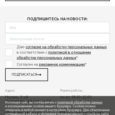
ПОДПИШИТЕСЬ НА НОВОСТИ:
Даю
согласие на обработку персональных данных
в соответствии с
политикой в отношении
обработки персональных данных
*
Согласен на
рекламную коммуникацию
*
ПОДПИСАТЬСЯ
Адрес:
Режим работы:
Москва, 2-ой
пн-вс: 08:00-22:00
Магистральный туп., д. 5А
Используя сайт, вы соглашаетесь с
политикой обработки данных
и использованием cookies вашего браузера. Cookies можно
отключить в любой момент в настройках браузера. Для обеспечения
+7 (495) 785-19-57
chery-info@chery-rolfmsk.ru
оптимальной работы и улучшения пользовательского опыта на сайте