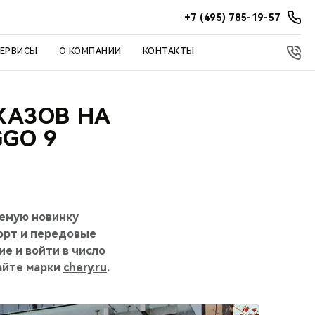
+7 (495) 785-19-57
СЕРВИСЫ
О КОМПАНИИ
КОНТАКТЫ
КАЗОВ НА
GO 9
аемую новинку
форт и передовые
е и войти в число
айте марки
chery.ru
.