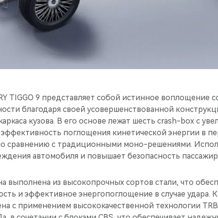
Y TIGGO 9 представляет собой истинное воплощение 
ности благодаря своей усовершенствованной конструкц
аркаса кузова. В его основе лежат шесть crash-box с уве
 эффективность поглощения кинетической энергии в пе
по сравнению с традиционными моно-решениями. Испо
ждения автомобиля и повышает безопасность пассажиро
на выполнена из высокопрочных сортов стали, что обес
сть и эффективное энергопоглощение в случае удара. К
а с применением высококачественной технологии TRB (Ta
, в сочетании с блоками CBS, что обеспечивает надежн