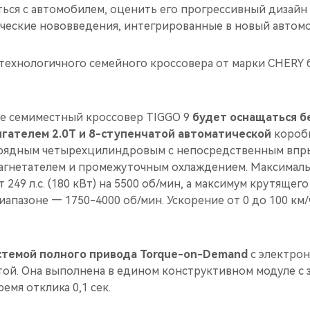
ься с автомобилем, оценить его прогрессивный дизайн 
ческие нововведения, интегрированные в новый автомо
 технологичного семейного кроссовера от марки CHERY 
е семиместный кроссовер TIGGO 9
будет оснащаться 
гателем 2.0T и 8-ступенчатой автоматической
коробк
 рядным четырехцилиндровым с непосредственным впр
агнетателем и промежуточным охлаждением. Максимал
 249 л.с. (180 кВт) на 5500 об/мин, а максимум крутящег
апазоне — 1750-4000 об/мин. Ускорение от 0 до 100 км/ч
стемой полного привода Torque-on-Demand
с электро
ой. Она выполнена в едином конструктивном модуле с 
мя отклика 0,1 сек.