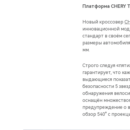
Платформа CHERY T
Новый кроссовер
CH
инновационной моду
стандарт в своём се
размеры автомобиля: 
мм.
Строго следуя «пят
гарантирует, что ка
выдающиеся показат
безопасности 5 зве
обнаружения велоси
оснащён множеством
предупреждение о в
обзор 540° с проекц