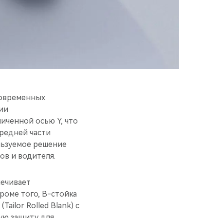
современных
ии
личенной осью Y, что
редней части
льзуемое решение
в и водителя.
печивает
роме того, В-стойка
ilor Rolled Blank) с
ую защиту для