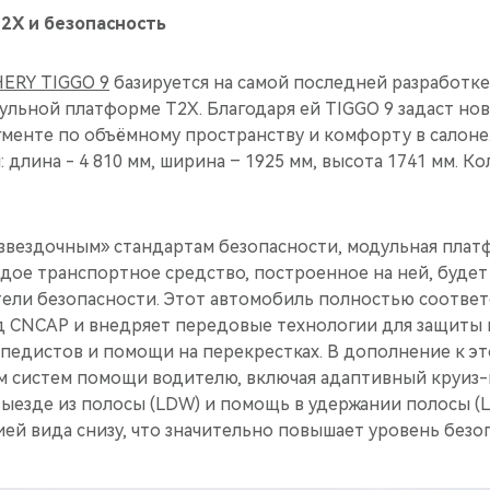
2X и безопасность
ERY TIGGO 9
базируется на самой последней разработке
льной платформе T2X. Благодаря ей TIGGO 9 задаcт но
гменте по объёмному пространству и комфорту в салоне
длина - 4 810 мм, ширина – 1925 мм, высота 1741 мм. Ко
извездочным» стандартам безопасности, модульная плат
ждое транспортное средство, построенное на ней, буде
ели безопасности. Этот автомобиль полностью соответ
зд CNCAP и внедряет передовые технологии для защиты
педистов и помощи на перекрестках. В дополнение к эт
 систем помощи водителю, включая адаптивный круиз-к
ыезде из полосы (LDW) и помощь в удержании полосы (
ией вида снизу, что значительно повышает уровень безо