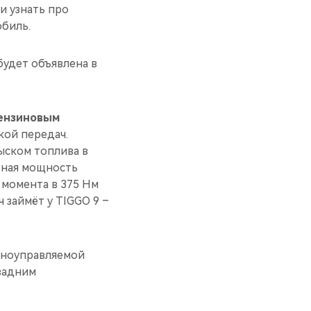
и узнать про
биль.
будет объявлена в
бензиновым
ой передач.
ыском топлива в
ьная мощность
о момента в 375 Нм
 займёт у TIGGO 9 –
нноуправляемой
задним