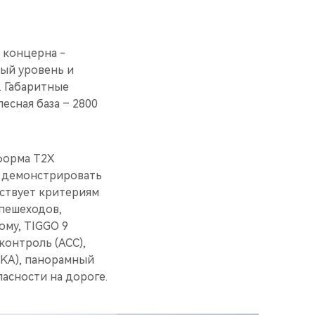
 концерна -
вый уровень и
. Габаритные
лесная база – 2800
форма T2X
т демонстрировать
ствует критериям
 пешеходов,
ому, TIGGO 9
онтроль (ACC),
LKA), панорамный
пасности на дороге.