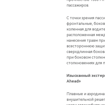
пассажиров.
С точки зрения пас
фронтальные, боковы
коленная для водит
расположенная межд
нанесения травм пр
всестороннюю защит
сверхдлинная боков
при боковом столкн
столкновениях для п
Изысканный экстерь
Ahead»
Плавные и аэродина
внушительной решет