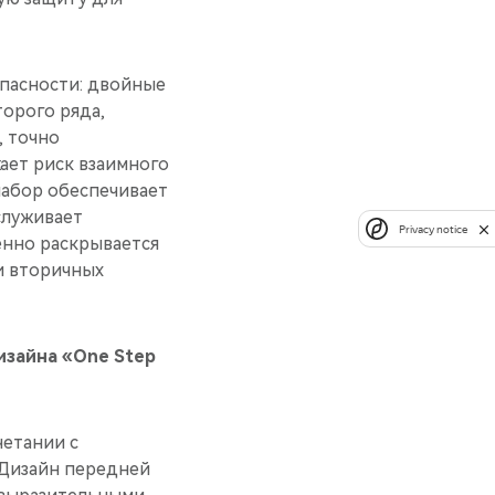
опасности: двойные
торого ряда,
, точно
ает риск взаимного
набор обеспечивает
служивает
Privacy notice
енно раскрывается
и вторичных
изайна «One Step
четании с
 Дизайн передней