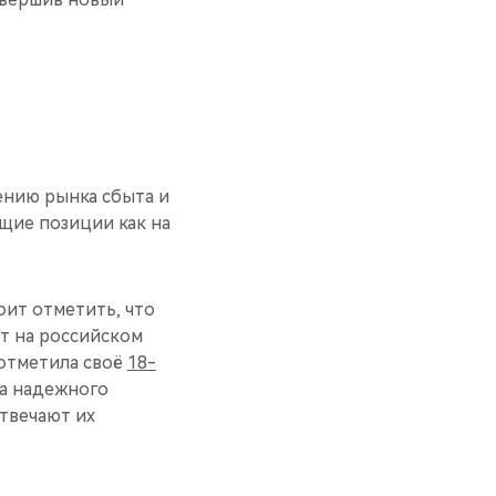
ению рынка сбыта и
щие позиции как на
оит отметить, что
т на российском
 отметила своё
18-
за надежного
отвечают их