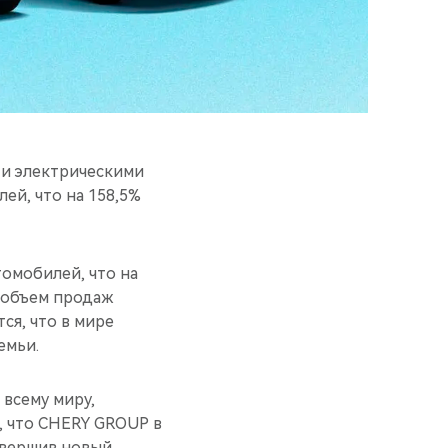
и электрическими
ей, что на 158,5%
томобилей, что на
й объем продаж
ся, что в мире
емьи.
 всему миру,
ь, что CHERY GROUP в
совершив новый