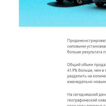
Продемонстрировал 
силовыми установкам
больше результата п
Общий объем продаж 
41.9% больше, чем в
разделить на количе
еженедельно новыми
На сегодняшний день
географический охва
этом году впервые с