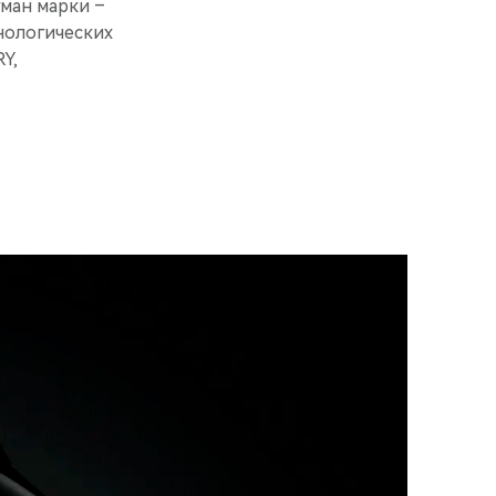
ман марки –
нологических
Y,