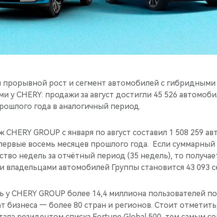
прорывной рост и сегмент автомобилей с гибридными 
и у CHERY: продажи за август достигли 45 526 автомобил
рошлого года в аналогичный период.
CHERY GROUP с января по август составил 1 508 259 ав
 первые восемь месяцев прошлого года. Если суммарны
ство недель за отчётный период (35 недель), то получает
 владельцами автомобилей Группы становится 43 093 с
 у CHERY GROUP более 14,4 миллиона пользователей по
т бизнеса — более 80 стран и регионов. Стоит отметит
тала резидентом списка Fortune Global 500, тем самым 