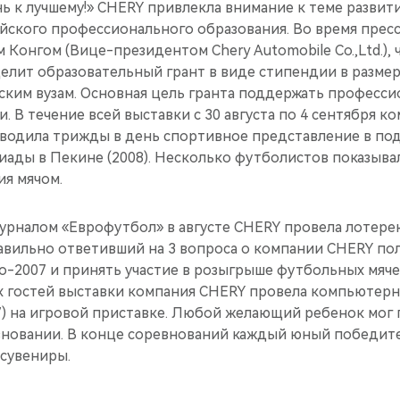
ь к лучшему!» CHERY привлекла внимание к теме развити
сийского профессионального образования. Во время пре
Конгом (Вице-президентом Chery Automobile Co.,Ltd.), 
ыделит образовательный грант в виде стипендии в размер
ским вузам. Основная цель гранта поддержать професс
и. В течение всей выставки с 30 августа по 4 сентября 
оводила трижды в день спортивное представление в по
ады в Пекине (2008). Несколько футболистов показыва
ия мячом.
журналом «Еврофутбол» в августе CHERY провела лотере
авильно ответивший на 3 вопроса о компании CHERY по
о-2007 и принять участие в розыгрыше футбольных мяче
х гостей выставки компания CHERY провела компьютер
07) на игровой приставке. Любой желающий ребенок мог
вновании. В конце соревнований каждый юный победит
 сувениры.