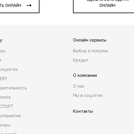
ТЬ ОНЛАЙН
ОНЛАЙН
y
Онлайн сервисы
ары
Выбор и покупка
е
Кредит
соцсетях
О компании
ERY
О нас
орительность
Мы в соцсетях
emote
 СПОРТ
Контакты
роприятия
зоры