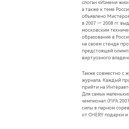
слоган «Измени жизн
а также к теме Рос
объявлено Мистером 
в 2007 — 2008 гг. в
московским техниче
образование в Росси
на своем стенде пр
предстоящей олимпи
виртуозного владен
Также совместно с 
журнала. Каждый пр
прийти на Интеравт
Для самых маленьки
чемпионат (FIFA 20
силы в парном соре
от CHERY подарки и