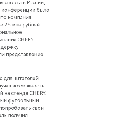
я спорта в России,
сс конференции было
что компания
е 2.5 млн рублей
иональное
компания CHERY
ддержку
ли представление
ю для читателей
лучал возможность
й на стенде CHERY.
ный футбольный
 попробовать свои
ель получил