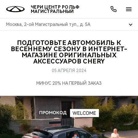
ЧЕРИ ЦЕНТР РОЛЬФ
МАГИСТРАЛЬНЫЙ
Москва, 2-ой Магистральный туп., д. 5А
ПОДГОТОВЬТЕ АВТОМОБИЛЬ К
ОНЛАЙН СЕРВИСЫ
ПОКУПАТЕЛЯМ
ВЛАДЕЛЬЦАМ
О КОМПАНИИ
МИР CHERY
МОДЕЛИ
АКЦИИ
ВЕСЕННЕМУ СЕЗОНУ В ИНТЕРНЕТ-
МАГАЗИНЕ ОРИГИНАЛЬНЫХ
АКСЕССУАРОВ CHERY
ВЫБОР И ПОКУПКА
СЕРВИС
АКСЕССУАРЫ
ВЫГОДЫ И АКЦИИ
ВЫБОР И ПОКУПКА
О НАС
ВСЕ МОДЕЛИ
05 АПРЕЛЯ 2024
КРЕДИТ И СТРАХОВАНИЕ
ЗАПЧАСТИ И АКСЕССУАРЫ
О БРЕНДЕ
КРЕДИТ
МЫ В СОЦСЕТЯХ
КРОССОВЕРЫ
МИНУС 20% НА ПЕРВЫЙ ЗАКАЗ
ПОДДЕРЖКА
CHERY В СОЦСЕТЯХ
СЕДАНЫ
CHERY CONNECT
ЛЮДИ CHERY
НОВИНКИ
БЛАГОТВОРИТЕЛЬНОСТЬ