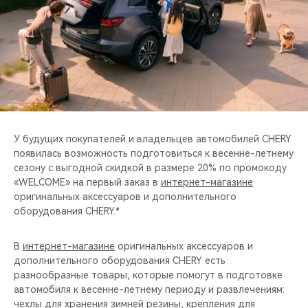
CHERY REMOTE
CHERY И СПОРТ
НАШИ МЕРОПРИЯТИЯ
ВИДЕООБЗОРЫ
У будущих покупателей и владельцев автомобилей CHERY
CHERY ДЛЯ ДЕТЕЙ
появилась возможность подготовиться к весенне-летнему
сезону с выгодной скидкой в размере 20% по промокоду
«WELCOME» на первый заказ в
интернет-магазине
оригинальных аксессуаров и дополнительного
оборудования CHERY.*
В
интернет-магазине
оригинальных аксессуаров и
дополнительного оборудования CHERY есть
разнообразные товары, которые помогут в подготовке
автомобиля к весенне-летнему периоду и развлечениям:
чехлы для хранения зимней резины, крепления для