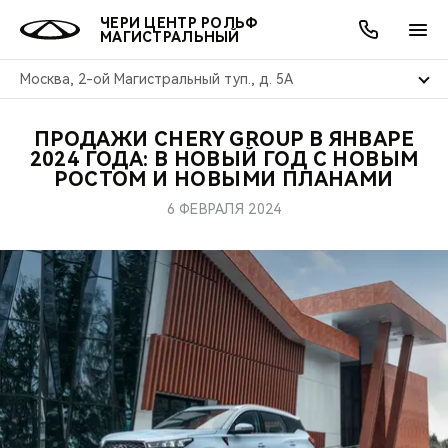
ЧЕРИ ЦЕНТР РОЛЬФ
МАГИСТРАЛЬНЫЙ
Москва, 2-ой Магистральный туп., д. 5А
ПРОДАЖИ CHERY GROUP В ЯНВАРЕ
ОНЛАЙН СЕРВИСЫ
ПОКУПАТЕЛЯМ
ВЛАДЕЛЬЦАМ
О КОМПАНИИ
МИР CHERY
МОДЕЛИ
АКЦИИ
2024 ГОДА: В НОВЫЙ ГОД С НОВЫМ
РОСТОМ И НОВЫМИ ПЛАНАМИ
ВЫБОР И ПОКУПКА
СЕРВИС
АКСЕССУАРЫ
ВЫГОДЫ И АКЦИИ
ВЫБОР И ПОКУПКА
О НАС
ВСЕ МОДЕЛИ
6 ФЕВРАЛЯ 2024
КРЕДИТ И СТРАХОВАНИЕ
ЗАПЧАСТИ И АКСЕССУАРЫ
О БРЕНДЕ
КРЕДИТ
МЫ В СОЦСЕТЯХ
КРОССОВЕРЫ
ПОДДЕРЖКА
CHERY В СОЦСЕТЯХ
СЕДАНЫ
CHERY CONNECT
ЛЮДИ CHERY
НОВИНКИ
БЛАГОТВОРИТЕЛЬНОСТЬ