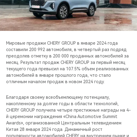
CHERY REMOTE
CHERY И СПОРТ
НАШИ МЕРОПРИЯТИЯ
Мировые продажи CHERY GROUP в январе 2024 года
ВИДЕООБЗОРЫ
составили 200 992 автомобиля, в четвертый раз подряд
преодолев отметку в 200 000 проданных автомобилей за
месяц. Результат продаж CHERY GROUP за первый месяц
CHERY ДЛЯ ДЕТЕЙ
текущего года превысил на 107.5% объем реализованных
автомобилей в январе прошлого года, что стало
отличным началом продаж в новом 2024 году.
Благодаря своему всеобъемлющему потенциалу,
накопленному за долгие годы в области технологий,
CHERY GROUP получила четыре престижные награды на 4-
й церемонии награждения «China Automotive Summit
Awards», организованной Центральным телевидением
Китая 28 января 2024 года. Динамичный рост
популярности автомобилей CHERY на внутреннем рынке и