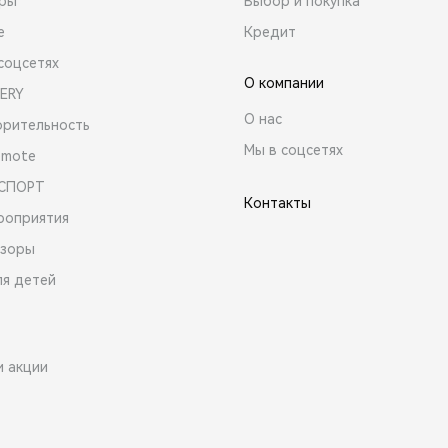
ары
Выбор и покупка
е
Кредит
соцсетях
О компании
ERY
О нас
орительность
Мы в соцсетях
emote
 СПОРТ
Контакты
роприятия
зоры
ля детей
и акции