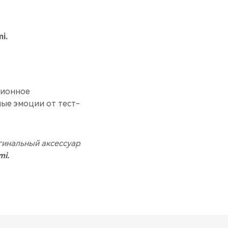
i.
ционное
мые эмоции от тест-
гинальный аксессуар
mi.