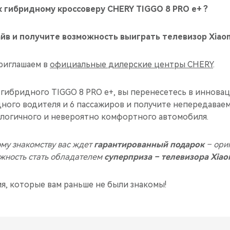
 гибридному кроссоверу CHERY TIGGO 8 PRO e+ ?
в и получите возможность выиграть телевизор Xiaom
приглашаем в
официальные дилерские центры CHERY
.
 гибридного TIGGO 8 PRO e+, вы перенесетесь в иннова
дного водителя и 6 пассажиров и получите непередавае
логичного и невероятно комфортного автомобиля.
му знакомству вас ждет
гарантированный подарок
– ори
ожность стать обладателем
суперприза – телевизора Xiao
, которые вам раньше не были знакомы!