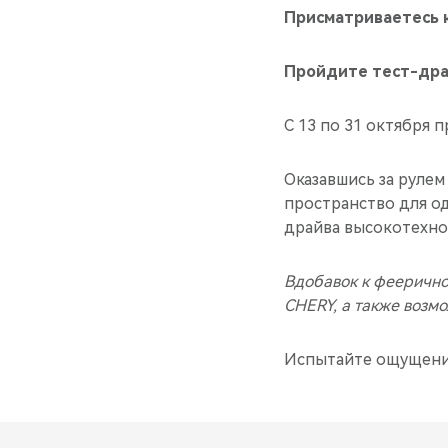
Присматриваетесь к
Пройдите тест-драй
C 13 по 31 октября 
Оказавшись за рулем
пространство для о
драйва высокотехно
Вдобавок к феерично
CHERY, а также возм
Испытайте ощущения