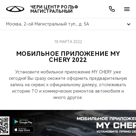
ЧЕРИ ЦЕНТР РОЛЬФ
МАГИСТРАЛЬНЫЙ
Москва, 2-ой Магистральный туп., д. 5А
18 МАРТА 2022
ОНЛАЙН СЕРВИСЫ
ПОКУПАТЕЛЯМ
ВЛАДЕЛЬЦАМ
О КОМПАНИИ
МИР CHERY
МОДЕЛИ
АКЦИИ
МОБИЛЬНОЕ ПРИЛОЖЕНИЕ MY
CHERY 2022
ВЫБОР И ПОКУПКА
СЕРВИС
АКСЕССУАРЫ
ВЫГОДЫ И АКЦИИ
ВЫБОР И ПОКУПКА
О НАС
ВСЕ МОДЕЛИ
Установите мобильное приложение MY CHERY уже
КРЕДИТ И СТРАХОВАНИЕ
ЗАПЧАСТИ И АКСЕССУАРЫ
О БРЕНДЕ
КРЕДИТ
МЫ В СОЦСЕТЯХ
сегодня! Вы сразу сможете оформить предварительную
КРОССОВЕРЫ
запись на сервис к официальному дилеру, отслеживать
ПОДДЕРЖКА
CHERY В СОЦСЕТЯХ
историю ТО и коммерческих ремонтов автомобиля и
много другое.
СЕДАНЫ
CHERY CONNECT
ЛЮДИ CHERY
НОВИНКИ
БЛАГОТВОРИТЕЛЬНОСТЬ