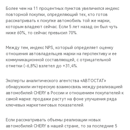
CHERY REMOTE
Более чем на 11 процентных пунктов увеличился индекс
повторной покупки, определяющий тех, кто готов
CHERY И СПОРТ
рассматривать к покупке автомобиль той же марки,
которым владеют сейчас. Если 5 лет назад он был чуть
НАШИ МЕРОПРИЯТИЯ
ниже 60%, то сейчас превысил 70%.
ВИДЕООБЗОРЫ
Между тем, индекс NPS, который определяет оценку
отношения автовладельцев марки на перспективу и ее
коммуникационной составляющей, с отрицательной
CHERY ДЛЯ ДЕТЕЙ
отметки (-6,8%) взлетел до +31,4%.
Эксперты аналитического агентства «АВТОСТАТ»
обнаружили интересную взаимосвязь между реализацией
автомобилей CHERY в России и отношением покупателей к
самой марке: продажи растут на фоне улучшения ряда
ключевых маркетинговых показателей.
Если рассматривать объемы реализации новых
автомобилей CHERY в нашей стране, то за последние 5