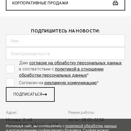
КОРПОРАТИВНЫЕ ПРОДАЖИ
ПОДПИШИТЕСЬ НА НОВОСТИ:
Даю
согласие на обработку персональных данных
в соответствии с
политикой в отношении
обработки персональных данных
*
Согласен на
рекламную коммуникацию
*
ПОДПИСАТЬСЯ
Адрес:
Режим работы:
Москва, 2-ой
пн-вс: 08:00-22:00
Магистральный туп., д. 5А
Используя сайт, вы соглашаетесь с
политикой обработки данных
и использованием cookies вашего браузера. Cookies можно