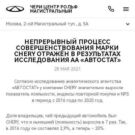
ЧЕРИ ЦЕНТР РОЛЬФ
МАГИСТРАЛЬНЫЙ
Москва, 2-ой Магистральный туп., д. 5А
НЕПРЕРЫВНЫЙ ПРОЦЕСС
ОНЛАЙН СЕРВИСЫ
ПОКУПАТЕЛЯМ
ВЛАДЕЛЬЦАМ
О КОМПАНИИ
МИР CHERY
МОДЕЛИ
АКЦИИ
СОВЕРШЕНСТВОВАНИЯ МАРКИ
CHERY ОТРАЖЁН В РЕЗУЛЬТАТАХ
ИССЛЕДОВАНИЯ АА «АВТОСТАТ»
ВЫБОР И ПОКУПКА
СЕРВИС
АКСЕССУАРЫ
ВЫГОДЫ И АКЦИИ
ВЫБОР И ПОКУПКА
О НАС
ВСЕ МОДЕЛИ
28 МАЯ 2021
КРЕДИТ И СТРАХОВАНИЕ
ЗАПЧАСТИ И АКСЕССУАРЫ
О БРЕНДЕ
КРЕДИТ
МЫ В СОЦСЕТЯХ
КРОССОВЕРЫ
Согласно исследованию аналитического агентства
«АВТОСТАТ» у компании CHERY значительно выросли
ПОДДЕРЖКА
CHERY В СОЦСЕТЯХ
показатель лояльности, индексы повторной покупки и NPS
СЕДАНЫ
в период с 2016 года по 2020 год.
CHERY CONNECT
ЛЮДИ CHERY
НОВИНКИ
Доля владельцев, чей предыдущий автомобиль был
БЛАГОТВОРИТЕЛЬНОСТЬ
CHERY, что и нынешний (лояльность) выросла в 7 раз. Так,
в 2016 году он составлял 2,9%, а теперь – 20%.