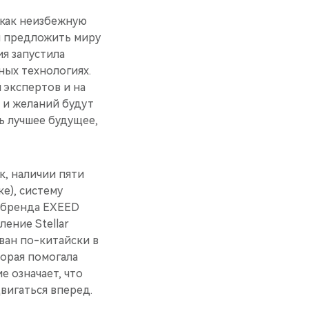
 как неизбежную
и предложить миру
я запустила
ных технологиях.
экспертов и на
 и желаний будут
ь лучшее будущее,
к, наличии пяти
е), систему
д бренда EXEED
ение Stellar
ван по-китайски в
орая помогала
е означает, что
вигаться вперед.