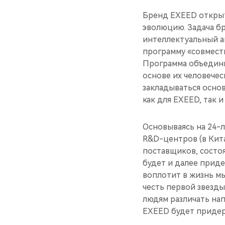
Бренд EXEED открыт
эволюцию. Задача б
интеллектуальный ав
программу «совмест
Программа объедини
основе их человече
закладываться осно
как для EXEED, так и
Основываясь на 24-л
R&D-центров (в Кит
поставщиков, состо
будет и далее прид
воплотит в жизнь м
честь первой звезд
людям различать нап
EXEED будет придер