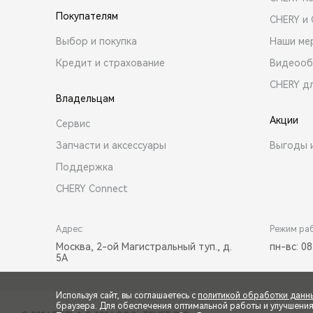
Покупателям
CHERY и
Выбор и покупка
Наши ме
Кредит и страхование
Видеооб
CHERY д
Владельцам
Акции
Сервис
Запчасти и аксессуары
Выгоды 
Поддержка
CHERY Connect
Адрес:
Режим ра
Москва, 2-ой Магистральный туп., д.
пн-вс: 08
5А
Используя сайт, вы соглашаетесь с
политикой обработки данн
браузера. Для обеспечения оптимальной работы и улучшения п