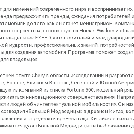
 для изменений современного мира и воспринимает их
ренда предвосхитить тренды, ожидания потребителей 
томобиль до того, как он станет мейнстримом. Компани
ного творчества», основанную на Human Wisdom и облач
т владельцев EXEED, автолюбителей и международный 
ской мудрости, профессиональных знаний, потребностей
вы для создания автомобиля. Программа поможет создат
 для владельцев.
етнем опыте Chery в области исследований и разработо
ае, Европе, Ближнем Востоке, Северной и Южной Америк
ящую из компаний из списка Fortune 500, модельный ря
ерживаться инновационного совершенствования. Направл
ысли людей об «интеллектуальной мобильности». Он наз
ы созвездия «Большой Медведицы» в древнем Китае, кот
равления и определять времена года. Китайское названи
живаться духа «Большой Медведицы» и безбоязненно д