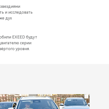
озвездиями
ь и исследовать
же дух
мобили EXEED будут
двигателю серии
ёртого уровня.