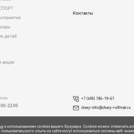
 СПОРТ
Контакты
роприятия
зоры
ля детей
и акции
боты:
+7 (495) 785-19-57
:00-22:00
chery-info@chery-rolfmsk.ru
ых
и использованием cookies вашего браузера. Cookies можно отключить в 
ользовательского опыта на сайте могут использоваться системы веб-аналит