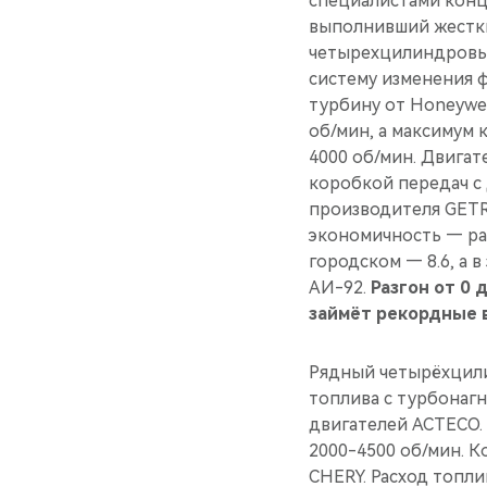
специалистами конц
выполнивший жестки
четырехцилиндровым
систему изменения ф
турбину от Honeywell
об/мин, а максимум
4000 об/мин. Двига
коробкой передач с
производителя GETR
экономичность — рас
городском — 8.6, а 
АИ-92.
Разгон от 0 
займёт рекордные в
Рядный четырёхцили
топлива с турбонаг
двигателей ACTECO. 
2000-4500 об/мин. 
CHERY. Расход топли