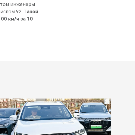
 этом инженеры
ислом 92. Т
акой
00 км/ч за 10