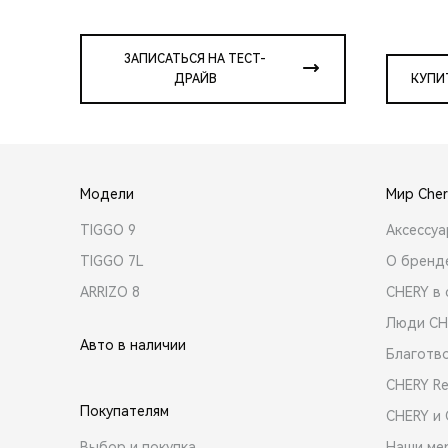
ЗАПИСАТЬСЯ НА ТЕСТ-
ДРАЙВ
КУПИ
Модели
Мир Cher
TIGGO 9
Аксессу
TIGGO 7L
О бренд
ARRIZO 8
CHERY в 
Люди CH
Авто в наличии
Благотв
CHERY R
Покупателям
CHERY и
Выбор и покупка
Наши ме