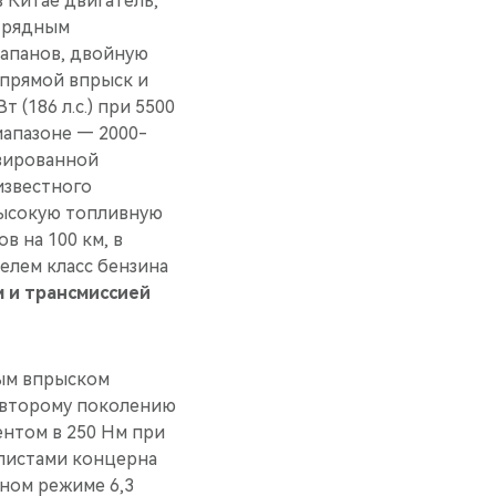
 Китае двигатель,
и рядным
лапанов, двойную
 прямой впрыск и
 (186 л.с.) при 5500
иапазоне — 2000-
изированной
известного
высокую топливную
 на 100 км, в
елем класс бензина
м и трансмиссией
ым впрыском
 второму поколению
ентом в 250 Нм при
алистами концерна
дном режиме 6,3