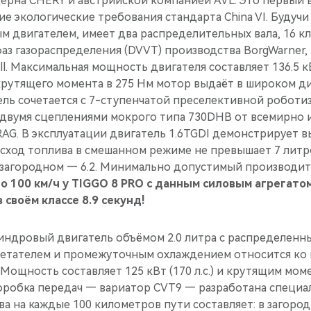
ерна CHERY и австрийской компанией AVL. Это первый в
е экологические требования стандарта China VI. Будуч
 двигателем, имеет два распределительных вала, 16 к
аз газораспределения (DVVT) производства BorgWarner,
. Максимальная мощность двигателя составляет 136.5 кВт
 крутящего момента в 275 Нм мотор выдаёт в широком д
тель сочетается с 7-ступенчатой преселективной робот
 двумя сцеплениями мокрого типа 730DHB от всемирно 
AG. В эксплуатации двигатель 1.6TGDI демонстрирует 
ход топлива в смешанном режиме не превышает 7 литров
в загородном — 6.2. Минимально допустимый производит
до 100 км/ч у TIGGO 8 PRO c данным силовым агрегато
 своём классе 8.9 секунд!
ндровый двигатель объёмом 2.0 литра с распределенн
нетателем и промежуточным охлаждением относится ко
Мощность составляет 125 кВт (170 л.с.) и крутящим мом
Коробка передач — вариатор CVT9 — разработана специ
ва на каждые 100 километров пути составляет: в загоро