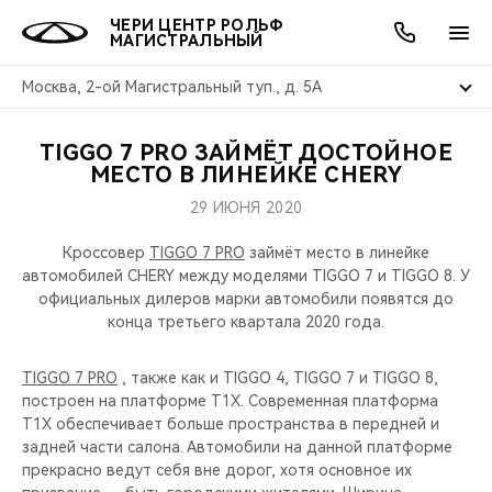
ЧЕРИ ЦЕНТР РОЛЬФ
МАГИСТРАЛЬНЫЙ
Москва, 2-ой Магистральный туп., д. 5А
TIGGO 7 PRO ЗАЙМЁТ ДОСТОЙНОЕ
ОНЛАЙН СЕРВИСЫ
ПОКУПАТЕЛЯМ
ВЛАДЕЛЬЦАМ
О КОМПАНИИ
МИР CHERY
МОДЕЛИ
АКЦИИ
МЕСТО В ЛИНЕЙКЕ CHERY
29 ИЮНЯ 2020
ВЫБОР И ПОКУПКА
СЕРВИС
АКСЕССУАРЫ
ВЫГОДЫ И АКЦИИ
ВЫБОР И ПОКУПКА
О НАС
ВСЕ МОДЕЛИ
Кроссовер
TIGGO 7 PRO
займёт место в линейке
КРЕДИТ И СТРАХОВАНИЕ
ЗАПЧАСТИ И АКСЕССУАРЫ
О БРЕНДЕ
КРЕДИТ
МЫ В СОЦСЕТЯХ
автомобилей CHERY между моделями TIGGO 7 и TIGGO 8. У
КРОССОВЕРЫ
официальных дилеров марки автомобили появятся до
конца третьего квартала 2020 года.
ПОДДЕРЖКА
CHERY В СОЦСЕТЯХ
СЕДАНЫ
TIGGO 7 PRO
, также как и TIGGO 4, TIGGO 7 и TIGGO 8,
CHERY CONNECT
ЛЮДИ CHERY
построен на платформе T1X. Современная платформа
НОВИНКИ
T1X обеспечивает больше пространства в передней и
БЛАГОТВОРИТЕЛЬНОСТЬ
задней части салона. Автомобили на данной платформе
прекрасно ведут себя вне дорог, хотя основное их