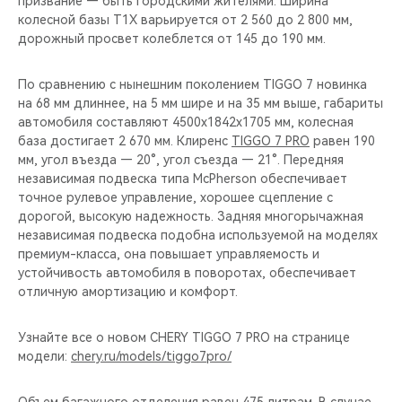
призвание — быть городскими жителями. Ширина
CHERY REMOTE
колесной базы T1X варьируется от 2 560 до 2 800 мм,
дорожный просвет колеблется от 145 до 190 мм.
CHERY И СПОРТ
По сравнению с нынешним поколением TIGGO 7 новинка
НАШИ МЕРОПРИЯТИЯ
на 68 мм длиннее, на 5 мм шире и на 35 мм выше, габариты
автомобиля составляют 4500х1842х1705 мм, колесная
ВИДЕООБЗОРЫ
база достигает 2 670 мм. Клиренс
TIGGO 7 PRO
равен 190
мм, угол въезда — 20°, угол съезда — 21°. Передняя
независимая подвеска типа McPherson обеспечивает
CHERY ДЛЯ ДЕТЕЙ
точное рулевое управление, хорошее сцепление с
дорогой, высокую надежность. Задняя многорычажная
независимая подвеска подобна используемой на моделях
премиум-класса, она повышает управляемость и
устойчивость автомобиля в поворотах, обеспечивает
отличную амортизацию и комфорт.
Узнайте все о новом CHERY TIGGO 7 PRO на странице
модели:
chery.ru/models/tiggo7pro/