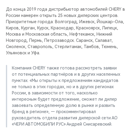
CHERY REMOTE
До конца 2019 года дистрибьютор автомобилей CHERY в
России намерен открыть 25 новых дилерских центров.
CHERY И СПОРТ
Приоритетные города: Волгоград, Ижевск, Йошкар-Ола,
Киров, Курган, Курск, Краснодар, Красноярск, Липецк,
НАШИ МЕРОПРИЯТИЯ
Москва и Московская область, Нефтекамск, Нижний
Новгород, Пермь, Петрозаводск. Саранск, Салават,
ВИДЕООБЗОРЫ
Смоленск, Ставрополь, Стерлитамак, Тамбов, Тюмень,
Ульяновск и Уфа.
CHERY ДЛЯ ДЕТЕЙ
Компания CHERY также готова рассмотреть заявки
от потенциальных партнёров и в других населенных
пунктах. «Мы открыты к предложениям кандидатов
не только в этих городах, но и в других регионах
России, в зависимости от того, насколько
интересным будет предложение, сможет ли дилер
завоевать определенную долю в рынке и развить
бренд в регионе», — прокомментировал
руководитель отдела развития дилерской сети АО
«ЧЕРИ АВТОМОБИЛИ РУС» Андрей Снисаревский.