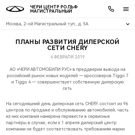
ЧЕРИ ЦЕНТР РОЛЬФ
МАГИСТРАЛЬНЫЙ
Москва, 2-ой Магистральный туп., д. 5А
ПЛАНЫ РАЗВИТИЯ ДИЛЕРСКОЙ
ОНЛАЙН СЕРВИСЫ
ПОКУПАТЕЛЯМ
ВЛАДЕЛЬЦАМ
О КОМПАНИИ
МИР CHERY
МОДЕЛИ
АКЦИИ
СЕТИ CHERY
4 ФЕВРАЛЯ 2019
ВЫБОР И ПОКУПКА
СЕРВИС
АКСЕССУАРЫ
ВЫГОДЫ И АКЦИИ
ВЫБОР И ПОКУПКА
О НАС
ВСЕ МОДЕЛИ
АО «ЧЕРИ АВТОМОБИЛИ РУС» в преддверии вывода на
КРЕДИТ И СТРАХОВАНИЕ
ЗАПЧАСТИ И АКСЕССУАРЫ
О БРЕНДЕ
КРЕДИТ
МЫ В СОЦСЕТЯХ
российский рынок новых моделей — кроссоверов Tiggo 7
КРОССОВЕРЫ
и Tiggo 4 — совершенствует собственную дилерскую
сеть.
ПОДДЕРЖКА
CHERY В СОЦСЕТЯХ
СЕДАНЫ
На сегодняшний день дилерская сеть CHERY состоит из 96
CHERY CONNECT
ЛЮДИ CHERY
центров по продаже и обслуживанию автомобилей, часть
НОВИНКИ
из них компания намерена перевести в сервисные
БЛАГОТВОРИТЕЛЬНОСТЬ
партнёры в случае, если к 1 апреля дилерский центр
компании не будет соответствовать требованиям марки.