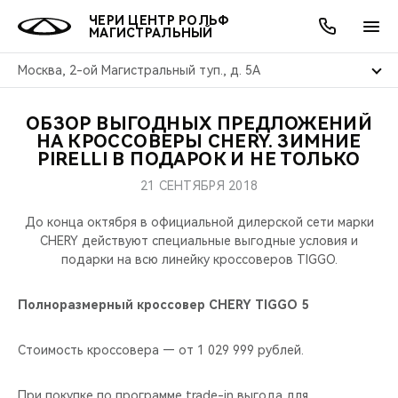
ЧЕРИ ЦЕНТР РОЛЬФ
МАГИСТРАЛЬНЫЙ
Москва, 2-ой Магистральный туп., д. 5А
ОБЗОР ВЫГОДНЫХ ПРЕДЛОЖЕНИЙ
ОНЛАЙН СЕРВИСЫ
ПОКУПАТЕЛЯМ
ВЛАДЕЛЬЦАМ
О КОМПАНИИ
МИР CHERY
МОДЕЛИ
АКЦИИ
НА КРОССОВЕРЫ CHERY. ЗИМНИЕ
PIRELLI В ПОДАРОК И НЕ ТОЛЬКО
ВЫБОР И ПОКУПКА
СЕРВИС
АКСЕССУАРЫ
ВЫГОДЫ И АКЦИИ
ВЫБОР И ПОКУПКА
О НАС
ВСЕ МОДЕЛИ
21 СЕНТЯБРЯ 2018
КРЕДИТ И СТРАХОВАНИЕ
ЗАПЧАСТИ И АКСЕССУАРЫ
О БРЕНДЕ
КРЕДИТ
МЫ В СОЦСЕТЯХ
До конца октября в официальной дилерской сети марки
КРОССОВЕРЫ
CHERY действуют специальные выгодные условия и
подарки на всю линейку кроссоверов TIGGO.
ПОДДЕРЖКА
CHERY В СОЦСЕТЯХ
СЕДАНЫ
Полноразмерный кроссовер CHERY TIGGO 5
CHERY CONNECT
ЛЮДИ CHERY
НОВИНКИ
Стоимость кроссовера — от 1 029 999 рублей.
БЛАГОТВОРИТЕЛЬНОСТЬ
При покупке по программе trade-in выгода для