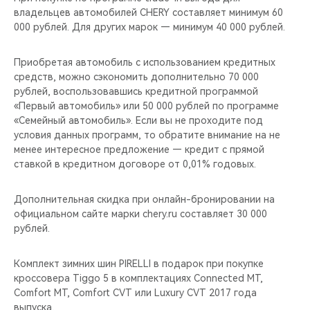
CHERY REMOTE
владельцев автомобилей CHERY составляет минимум 60
000 рублей. Для других марок — минимум 40 000 рублей.
CHERY И СПОРТ
Приобретая автомобиль с использованием кредитных
НАШИ МЕРОПРИЯТИЯ
средств, можно сэкономить дополнительно 70 000
рублей, воспользовавшись кредитной программой
«Первый автомобиль» или 50 000 рублей по программе
ВИДЕООБЗОРЫ
«Семейный автомобиль». Если вы не проходите под
условия данных программ, то обратите внимание на не
CHERY ДЛЯ ДЕТЕЙ
менее интересное предложение — кредит с прямой
ставкой в кредитном договоре от 0,01% годовых.
Дополнительная скидка при онлайн-бронировании на
официальном сайте марки chery.ru составляет 30 000
рублей.
Комплект зимних шин PIRELLI в подарок при покупке
кроссовера Tiggo 5 в комплектациях Connected MT,
Comfort MT, Comfort CVT или Luxury CVT 2017 года
выпуска.