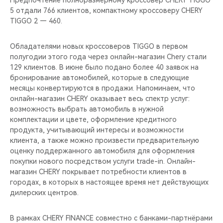
Предпочтение полноразмерному кроссовер CHERY TIGGO
CHERY REMOTE
5 отдали 766 клиентов, компактному кроссоверу CHERY
TIGGO 2 — 460.
CHERY И СПОРТ
Обладателями новых кроссоверов TIGGO в первом
НАШИ МЕРОПРИЯТИЯ
полугодии этого года через онлайн-магазин Chery стали
129 клиентов. В июне было подано более 40 заявок на
ВИДЕООБЗОРЫ
бронирование автомобилей, которые в следующие
месяцы конвертируются в продажи. Напоминаем, что
онлайн-магазин CHERY оказывает весь спектр услуг:
CHERY ДЛЯ ДЕТЕЙ
возможность выбрать автомобиль в нужной
комплектации и цвете, оформление кредитного
продукта, учитывающий интересы и возможности
клиента, а также можно произвести предварительную
оценку поддержанного автомобиля для оформления
покупки нового посредством услуги trade-in. Онлайн-
магазин CHERY покрывает потребности клиентов в
городах, в которых в настоящее время нет действующих
дилерских центров.
В рамках CHERY FINANCE совместно с банками-партнёрами