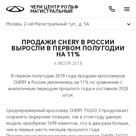
ЧЕРИ ЦЕНТР РОЛЬФ
МАГИСТРАЛЬНЫЙ
Москва, 2-ой Магистральный туп., д. 5А
ПРОДАЖИ CHERY В РОССИИ
ОНЛАЙН СЕРВИСЫ
ПОКУПАТЕЛЯМ
ВЛАДЕЛЬЦАМ
О КОМПАНИИ
МИР CHERY
МОДЕЛИ
АКЦИИ
ВЫРОСЛИ В ПЕРВОМ ПОЛУГОДИИ
НА 11%
ВЫБОР И ПОКУПКА
СЕРВИС
АКСЕССУАРЫ
ВЫГОДЫ И АКЦИИ
ВЫБОР И ПОКУПКА
О НАС
ВСЕ МОДЕЛИ
4 ИЮЛЯ 2018
КРЕДИТ И СТРАХОВАНИЕ
ЗАПЧАСТИ И АКСЕССУАРЫ
О БРЕНДЕ
КРЕДИТ
МЫ В СОЦСЕТЯХ
В первом полугодии 2018 года продажи кроссоверов
КРОССОВЕРЫ
CHERY в России увеличились на 11% по сравнению с
аналогичным периодом прошлого года и составили 2925
ПОДДЕРЖКА
CHERY В СОЦСЕТЯХ
штук.
СЕДАНЫ
CHERY CONNECT
ЛЮДИ CHERY
Среднеразмерный кроссовер CHERY TIGGO 3 продолжает
НОВИНКИ
сохранять лидерские позиции, так в этом году данную
БЛАГОТВОРИТЕЛЬНОСТЬ
модель приобрели 1698 клиентов, что в два раза больше,
чем в первые шесть месяцев прошлого года.