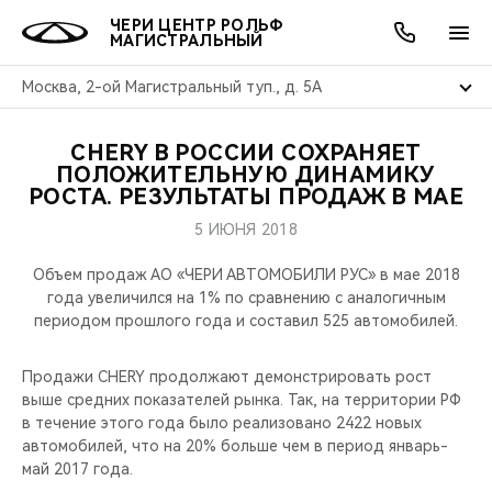
ЧЕРИ ЦЕНТР РОЛЬФ
МАГИСТРАЛЬНЫЙ
Москва, 2-ой Магистральный туп., д. 5А
CHERY В РОССИИ СОХРАНЯЕТ
ОНЛАЙН СЕРВИСЫ
ПОКУПАТЕЛЯМ
ВЛАДЕЛЬЦАМ
О КОМПАНИИ
МИР CHERY
МОДЕЛИ
АКЦИИ
ПОЛОЖИТЕЛЬНУЮ ДИНАМИКУ
РОСТА. РЕЗУЛЬТАТЫ ПРОДАЖ В МАЕ
ВЫБОР И ПОКУПКА
СЕРВИС
АКСЕССУАРЫ
ВЫГОДЫ И АКЦИИ
ВЫБОР И ПОКУПКА
О НАС
ВСЕ МОДЕЛИ
5 ИЮНЯ 2018
КРЕДИТ И СТРАХОВАНИЕ
ЗАПЧАСТИ И АКСЕССУАРЫ
О БРЕНДЕ
КРЕДИТ
МЫ В СОЦСЕТЯХ
Объем продаж АО «ЧЕРИ АВТОМОБИЛИ РУС» в мае 2018
КРОССОВЕРЫ
года увеличился на 1% по сравнению с аналогичным
периодом прошлого года и составил 525 автомобилей.
ПОДДЕРЖКА
CHERY В СОЦСЕТЯХ
СЕДАНЫ
Продажи CHERY продолжают демонстрировать рост
CHERY CONNECT
ЛЮДИ CHERY
выше средних показателей рынка. Так, на территории РФ
НОВИНКИ
в течение этого года было реализовано 2422 новых
БЛАГОТВОРИТЕЛЬНОСТЬ
автомобилей, что на 20% больше чем в период январь-
май 2017 года.