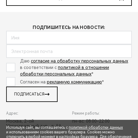
ПОДПИШИТЕСЬ НА НОВОСТИ:
Даю
согласие на обработку персональных данных
в соответствии с
политикой в отношении
обработки персональных данных
*
Согласен на
рекламную коммуникацию
*
ПОДПИСАТЬСЯ
Адрес:
Режим работы:
Москва, 2-ой
пн-вс: 08:00-22:00
Магистральный туп., д. 5А
Используя сайт, вы соглашаетесь с
политикой обработки данных
и использованием cookies вашего браузера. Cookies можно
отключить в любой момент в настройках браузера. Для обеспечения