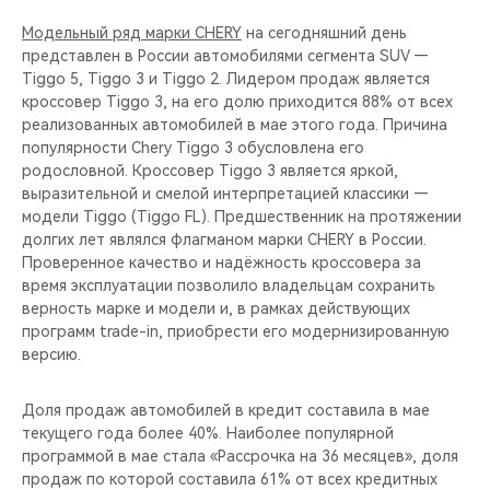
CHERY REMOTE
Модельный ряд марки CHERY
на сегодняшний день
представлен в России автомобилями сегмента SUV —
CHERY И СПОРТ
Tiggo 5, Tiggo 3 и Tiggo 2. Лидером продаж является
кроссовер Tiggo 3, на его долю приходится 88% от всех
НАШИ МЕРОПРИЯТИЯ
реализованных автомобилей в мае этого года. Причина
популярности Сhery Tiggo 3 обусловлена его
ВИДЕООБЗОРЫ
родословной. Кроссовер Tiggo 3 является яркой,
выразительной и смелой интерпретацией классики —
модели Tiggo (Tiggo FL). Предшественник на протяжении
CHERY ДЛЯ ДЕТЕЙ
долгих лет являлся флагманом марки CHERY в России.
Проверенное качество и надёжность кроссовера за
время эксплуатации позволило владельцам сохранить
верность марке и модели и, в рамках действующих
программ trade-in, приобрести его модернизированную
версию.
Доля продаж автомобилей в кредит составила в мае
текущего года более 40%. Наиболее популярной
программой в мае стала «Рассрочка на 36 месяцев», доля
продаж по которой составила 61% от всех кредитных