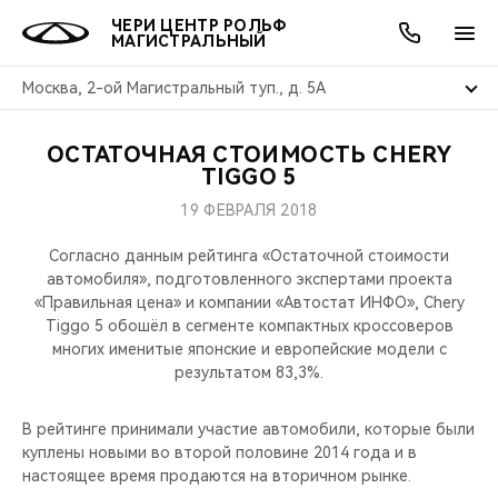
ЧЕРИ ЦЕНТР РОЛЬФ
МАГИСТРАЛЬНЫЙ
Москва, 2-ой Магистральный туп., д. 5А
ОСТАТОЧНАЯ СТОИМОСТЬ CHERY
ОНЛАЙН СЕРВИСЫ
ПОКУПАТЕЛЯМ
ВЛАДЕЛЬЦАМ
О КОМПАНИИ
МИР CHERY
МОДЕЛИ
АКЦИИ
TIGGO 5
19 ФЕВРАЛЯ 2018
ВЫБОР И ПОКУПКА
СЕРВИС
АКСЕССУАРЫ
ВЫГОДЫ И АКЦИИ
ВЫБОР И ПОКУПКА
О НАС
ВСЕ МОДЕЛИ
Согласно данным рейтинга «Остаточной стоимости
КРЕДИТ И СТРАХОВАНИЕ
ЗАПЧАСТИ И АКСЕССУАРЫ
О БРЕНДЕ
КРЕДИТ
МЫ В СОЦСЕТЯХ
автомобиля», подготовленного экспертами проекта
КРОССОВЕРЫ
«Правильная цена» и компании «Автостат ИНФО», Chery
Tiggo 5 обошёл в сегменте компактных кроссоверов
ПОДДЕРЖКА
CHERY В СОЦСЕТЯХ
многих именитые японские и европейские модели с
СЕДАНЫ
результатом 83,3%.
CHERY CONNECT
ЛЮДИ CHERY
НОВИНКИ
В рейтинге принимали участие автомобили, которые были
БЛАГОТВОРИТЕЛЬНОСТЬ
куплены новыми во второй половине 2014 года и в
настоящее время продаются на вторичном рынке.