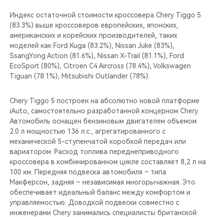
CHERY REMOTE
Индекс остаточной стоимости кроссовера Chery Tiggo 5
(83.3%) выше кроссоверов европейских, японских,
CHERY И СПОРТ
американских и корейских производителей, таких
моделей как Ford Kuga (83.2%), Nissan Juke (83%),
НАШИ МЕРОПРИЯТИЯ
SsangYong Action (81.6%), Nissan X-Trail (81.1%), Ford
EcoSport (80%), Citroen C4 Aircross (78.4%), Volkswagen
ВИДЕООБЗОРЫ
Tiguan (78.1%), Mitsubishi Outlander (78%).
CHERY ДЛЯ ДЕТЕЙ
Chery Tiggo 5 построен на абсолютно новой платформе
iAuto, самостоятельно разработанной концерном Chery.
Автомобиль оснащен бензиновым двигателем объемом
2.0 л мощностью 136 л.с., агрегатированного с
механической 5-ступенчатой коробкой передач или
вариатором. Расход топлива переднеприводного
кроссовера в комбинированном цикле составляет 8,2 л на
100 км. Передняя подвеска автомобиля – типа
Макферсон, задняя – независимая многорычажная. Это
обеспечивает идеальный баланс между комфортом и
управляемостью. Доводкой подвески совместно с
инженерами Chery занимались специалисты британской