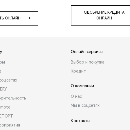
ОДОБРЕНИЕ КРЕДИТА
ТЬ ОНЛАЙН
ОНЛАЙН
y
Онлайн сервисы
ары
Выбор и покупка
е
Кредит
соцсетях
О компании
ERY
О нас
орительность
Мы в соцсетях
emote
 СПОРТ
Контакты
роприятия