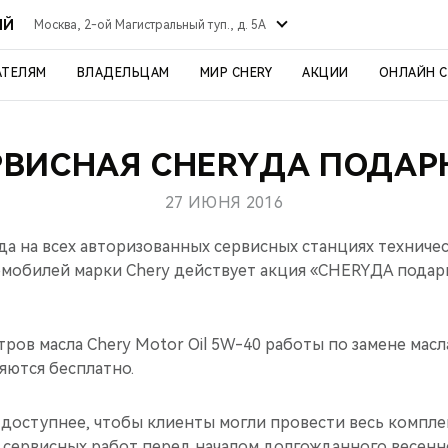
ЫЙ
Москва, 2-ой Магистральный туп., д. 5А
АТЕЛЯМ
ВЛАДЕЛЬЦАМ
МИР CHERY
АКЦИИ
ОНЛАЙН 
РВИСНАЯ CHERYДА ПОДАР
27 ИЮНЯ 2016
ода на всех авторизованных сервисных станциях техниче
мобилей марки Chery действует акция «CHERYДА подар
тров масла Chery Motor Oil 5W-40 работы по замене масл
яются бесплатно.
с доступнее, чтобы клиенты могли провести весь компл
 сервисных работ перед началом долгожданного весенне