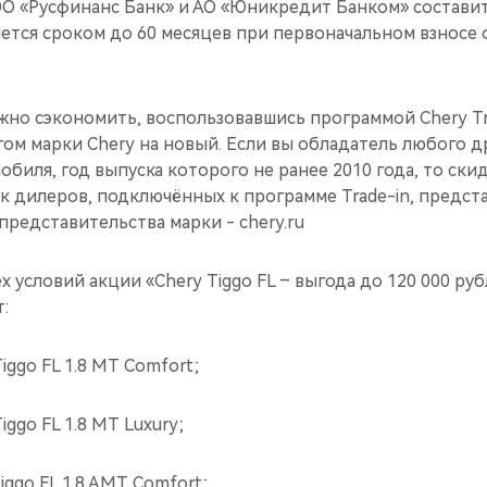
ОО «Русфинанс Банк» и АО «Юникредит Банком» составит 
ется сроком до 60 месяцев при первоначальном взносе 
жно сэкономить, воспользовавшись программой Chery Tr
ом марки Chery на новый. Если вы обладатель любого д
биля, год выпуска которого не ранее 2010 года, то скид
ок дилеров, подключённых к программе Trade-in, предст
редставительства марки - chery.ru
 условий акции «Chery Tiggo FL – выгода до 120 000 ру
:
iggo FL 1.8 MT Comfort;
iggo FL 1.8 MT Luxury;
iggo FL 1.8 AMT Comfort;