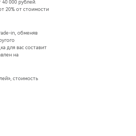
40 000 рублей.
от 20% от стоимости
ade-in, обменяв
ругого
ка для вас составит
авлен на
блей», стоимость