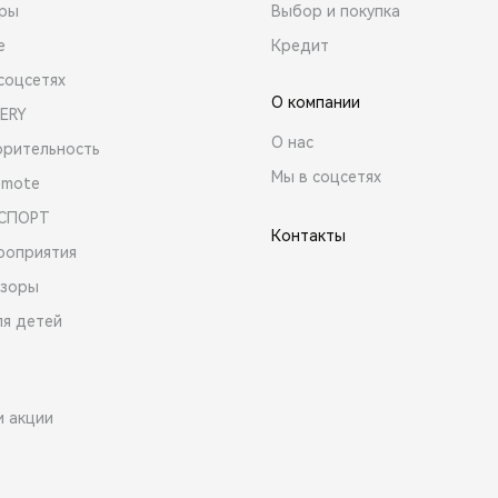
ары
Выбор и покупка
е
Кредит
соцсетях
О компании
ERY
О нас
орительность
Мы в соцсетях
emote
 СПОРТ
Контакты
роприятия
зоры
ля детей
и акции