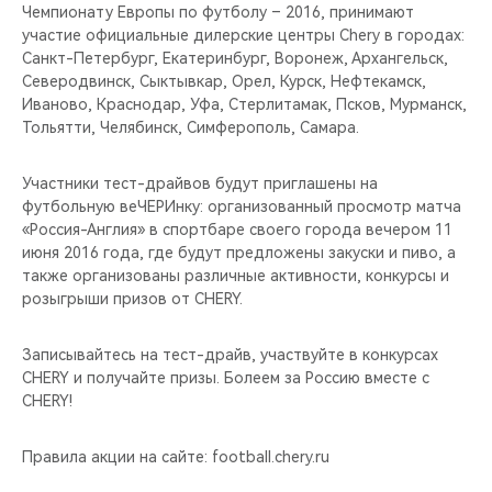
CHERY REMOTE
Чемпионату Европы по футболу – 2016, принимают
участие официальные дилерские центры Chery в городах:
Санкт-Петербург, Екатеринбург, Воронеж, Архангельск,
CHERY И СПОРТ
Северодвинск, Сыктывкар, Орел, Курск, Нефтекамск,
Иваново, Краснодар, Уфа, Стерлитамак, Псков, Мурманск,
НАШИ МЕРОПРИЯТИЯ
Тольятти, Челябинск, Симферополь, Самара.
ВИДЕООБЗОРЫ
Участники тест-драйвов будут приглашены на
футбольную веЧЕРИнку: организованный просмотр матча
CHERY ДЛЯ ДЕТЕЙ
«Россия-Англия» в спортбаре своего города вечером 11
июня 2016 года, где будут предложены закуски и пиво, а
также организованы различные активности, конкурсы и
розыгрыши призов от CHERY.
Записывайтесь на тест-драйв, участвуйте в конкурсах
СHERY и получайте призы. Болеем за Россию вместе с
CHERY!
Правила акции на сайте: football.chery.ru