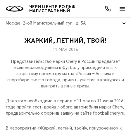
ЧЕРИ ЦЕНТР РОЛЬФ
МАГИСТРАЛЬНЫЙ
Москва, 2-ой Магистральный туп., д. 5А
ЖАРКИЙ, ЛЕТНИЙ, ТВОЙ!
ОНЛАЙН СЕРВИСЫ
ПОКУПАТЕЛЯМ
ВЛАДЕЛЬЦАМ
О КОМПАНИИ
МИР CHERY
МОДЕЛИ
АКЦИИ
11 МАЯ 2016
ВЫБОР И ПОКУПКА
СЕРВИС
АКСЕССУАРЫ
ВЫГОДЫ И АКЦИИ
ВЫБОР И ПОКУПКА
О НАС
ВСЕ МОДЕЛИ
Представительство марки Chery в России предлагает
всем неравнодушным к футболу присоединиться к
КРЕДИТ И СТРАХОВАНИЕ
ЗАПЧАСТИ И АКСЕССУАРЫ
О БРЕНДЕ
КРЕДИТ
МЫ В СОЦСЕТЯХ
закрытому просмотру матча «Россия – Англия» в
КРОССОВЕРЫ
спортбаре своего города, принять участие в конкурсах и
выиграть ценные призы.
ПОДДЕРЖКА
CHERY В СОЦСЕТЯХ
СЕДАНЫ
Для этого необходимо в период с 11 мая по 11 июня 2016
CHERY CONNECT
ЛЮДИ CHERY
года пройти тест-драйв любого автомобиля марки Chery,
НОВИНКИ
предварительно оформив заявку на сайте football.chery.ru.
БЛАГОТВОРИТЕЛЬНОСТЬ
В мероприятии «Жаркий, летний, твой!», приуроченном к