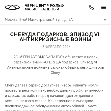
ЧЕРИ ЦЕНТР РОЛЬФ
МАГИСТРАЛЬНЫЙ
Москва, 2-ой Магистральный туп., д. 5А
CHERYДА ПОДАРКОВ. ЭПИЗОД VI:
ОНЛАЙН СЕРВИСЫ
ПОКУПАТЕЛЯМ
ВЛАДЕЛЬЦАМ
О КОМПАНИИ
МИР CHERY
МОДЕЛИ
АКЦИИ
АНТИКРИЗИСНЫЕ ВОЙНЫ
18 ФЕВРАЛЯ 2016
ВЫБОР И ПОКУПКА
СЕРВИС
АКСЕССУАРЫ
ВЫГОДЫ И АКЦИИ
ВЫБОР И ПОКУПКА
О НАС
ВСЕ МОДЕЛИ
АО «ЧЕРИ АВТОМОБИЛИ РУС» объявляет о новой
КРЕДИТ И СТРАХОВАНИЕ
ЗАПЧАСТИ И АКСЕССУАРЫ
О БРЕНДЕ
КРЕДИТ
МЫ В СОЦСЕТЯХ
сервисной акции «CHERYДА подарков. Эпизод VI:
КРОССОВЕРЫ
Антикризисные войны» в салонах официальных дилеров
Chery.
ПОДДЕРЖКА
CHERY В СОЦСЕТЯХ
СЕДАНЫ
Chery делает сервис доступнее, чтобы клиенты могли
CHERY CONNECT
ЛЮДИ CHERY
провести весь комплекс необходимых профилактических
НОВИНКИ
и сервисных работ перед началом долгожданного
БЛАГОТВОРИТЕЛЬНОСТЬ
весенне-летнего сезона. Качественное и выгодное
послепродажное обслуживание автомобилей – часть