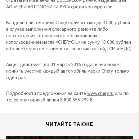
стратегии компании на российском рынке, выделяющая
CHERY REMOTE
АО «ЧЕРИ АВТОМОБИЛИ РУС» среди конкурентов.
CHERY И СПОРТ
Владелец автомобиля Chery получит скидку 3 000 рублей
в случае выполнения слесарного ремонта либо
НАШИ МЕРОПРИЯТИЯ
прохождения технического обслуживания с
использованием масла «CHERYOIL» на сумму 10 000 рублей
ВИДЕООБЗОРЫ
и более (с учетом стоимости запасных частей, ГСМ и НДС).
CHERY ДЛЯ ДЕТЕЙ
Акция действует до 31 марта 2016 года, в ней может
принять участие каждый автомобиль марки Chery только
один раз.
Подробности предложения на сайте
www.chery.ru
или по
телефону горячей линии 8 800 555 999 8.
ЧИТАЙТЕ ТАКЖЕ