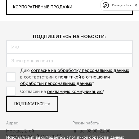
Privacy notice
КОРПОРАТИВНЫЕ ПРОДАЖИ
ПОДПИШИТЕСЬ НА НОВОСТИ:
Даю
согласие на обработку персональных данных
в соответствии с
политикой в отношении
обработки персональных данных
*
Согласен на
рекламную коммуникацию
*
ПОДПИСАТЬСЯ
Адрес:
Режим работы:
Москва, 2-ой
пн-вс: 08:00-22:00
Магистральный туп., д. 5А
Используя сайт, вы соглашаетесь с
политикой обработки данных