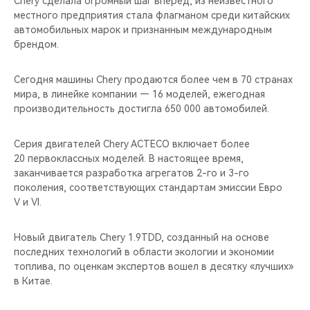
Chery сделала огромный шаг вперед, из неизвестного
CHERY REMOTE
местного предприятия стала флагманом среди китайских
автомобильных марок и признанным международным
CHERY И СПОРТ
брендом.
НАШИ МЕРОПРИЯТИЯ
Сегодня машины Chery продаются более чем в 70 странах
мира, в линейке компании — 16 моделей, ежегодная
ВИДЕООБЗОРЫ
производительность достигла 650 000 автомобилей.
CHERY ДЛЯ ДЕТЕЙ
Серия двигателей Chery ACTECO включает более
20 первоклассных моделей. В настоящее время,
заканчивается разработка агрегатов 2-го и 3-го
поколения, соответствующих стандартам эмиссии Евро
V и VI.
Новый двигатель Chery 1.9TDD, созданный на основе
последних технологий в области экологии и экономии
топлива, по оценкам экспертов вошел в десятку «лучших»
в Китае.