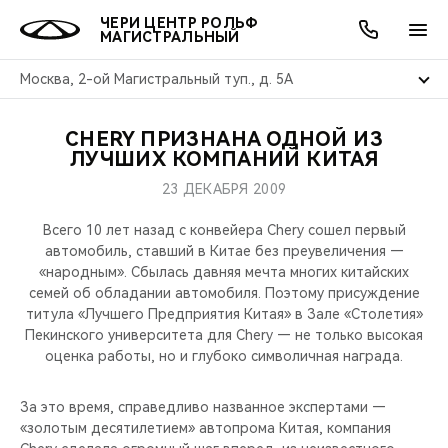
ЧЕРИ ЦЕНТР РОЛЬФ
МАГИСТРАЛЬНЫЙ
Москва, 2-ой Магистральный туп., д. 5А
CHERY ПРИЗНАНА ОДНОЙ ИЗ
ОНЛАЙН СЕРВИСЫ
ПОКУПАТЕЛЯМ
ВЛАДЕЛЬЦАМ
О КОМПАНИИ
МИР CHERY
МОДЕЛИ
АКЦИИ
ЛУЧШИХ КОМПАНИЙ КИТАЯ
23 ДЕКАБРЯ 2009
ВЫБОР И ПОКУПКА
СЕРВИС
АКСЕССУАРЫ
ВЫГОДЫ И АКЦИИ
ВЫБОР И ПОКУПКА
О НАС
ВСЕ МОДЕЛИ
Всего 10 лет назад с конвейера Chery сошел первый
КРЕДИТ И СТРАХОВАНИЕ
ЗАПЧАСТИ И АКСЕССУАРЫ
О БРЕНДЕ
КРЕДИТ
МЫ В СОЦСЕТЯХ
автомобиль, ставший в Китае без преувеличения —
КРОССОВЕРЫ
«народным». Сбылась давняя мечта многих китайских
семей об обладании автомобиля. Поэтому присуждение
ПОДДЕРЖКА
CHERY В СОЦСЕТЯХ
титула «Лучшего Предприятия Китая» в Зале «Столетия»
СЕДАНЫ
Пекинского университета для Chery — не только высокая
CHERY CONNECT
ЛЮДИ CHERY
оценка работы, но и глубоко символичная награда.
НОВИНКИ
БЛАГОТВОРИТЕЛЬНОСТЬ
За это время, справедливо названное экспертами —
«золотым десятилетием» автопрома Китая, компания