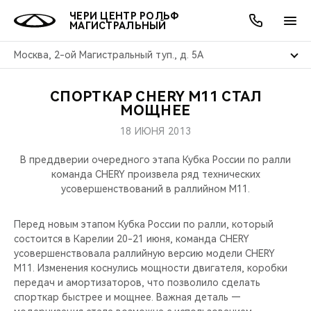
ЧЕРИ ЦЕНТР РОЛЬФ
МАГИСТРАЛЬНЫЙ
Москва, 2-ой Магистральный туп., д. 5А
СПОРТКАР CHERY M11 СТАЛ
ОНЛАЙН СЕРВИСЫ
ПОКУПАТЕЛЯМ
ВЛАДЕЛЬЦАМ
О КОМПАНИИ
МИР CHERY
МОДЕЛИ
АКЦИИ
МОЩНЕЕ
18 ИЮНЯ 2013
ВЫБОР И ПОКУПКА
СЕРВИС
АКСЕССУАРЫ
ВЫГОДЫ И АКЦИИ
ВЫБОР И ПОКУПКА
О НАС
ВСЕ МОДЕЛИ
В преддверии очередного этапа Кубка России по ралли
КРЕДИТ И СТРАХОВАНИЕ
ЗАПЧАСТИ И АКСЕССУАРЫ
О БРЕНДЕ
КРЕДИТ
МЫ В СОЦСЕТЯХ
команда CHERY произвела ряд технических
КРОССОВЕРЫ
усовершенствований в раллийном M11.
ПОДДЕРЖКА
CHERY В СОЦСЕТЯХ
СЕДАНЫ
Перед новым этапом Кубка России по ралли, который
состоится в Карелии 20-21 июня, команда CHERY
CHERY CONNECT
ЛЮДИ CHERY
усовершенствовала раллийную версию модели CHERY
НОВИНКИ
M11. Изменения коснулись мощности двигателя, коробки
БЛАГОТВОРИТЕЛЬНОСТЬ
передач и амортизаторов, что позволило сделать
спорткар быстрее и мощнее. Важная деталь —