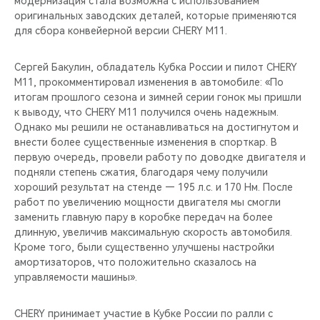
модернизация стала возможна с использованием
CHERY REMOTE
оригинальных заводских деталей, которые применяются
для сбора конвейерной версии CHERY M11.
CHERY И СПОРТ
Сергей Бакулин, обладатель Кубка России и пилот CHERY
НАШИ МЕРОПРИЯТИЯ
M11, прокомментировал изменения в автомобиле: «По
итогам прошлого сезона и зимней серии гонок мы пришли
ВИДЕООБЗОРЫ
к выводу, что CHERY M11 получился очень надежным.
Однако мы решили не останавливаться на достигнутом и
внести более существенные изменения в спорткар. В
CHERY ДЛЯ ДЕТЕЙ
первую очередь, провели работу по доводке двигателя и
подняли степень сжатия, благодаря чему получили
хороший результат на стенде — 195 л.с. и 170 Нм. После
работ по увеличению мощности двигателя мы смогли
заменить главную пару в коробке передач на более
длинную, увеличив максимальную скорость автомобиля.
Кроме того, были существенно улучшены настройки
амортизаторов, что положительно сказалось на
управляемости машины».
CHERY принимает участие в Кубке России по ралли с